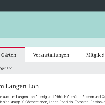
 Gärten
Veranstaltungen
Mitglie
angen Loh
Garten Alfonso
Garte
Im Langen Loh
n auch im Langen Loh fleissig und fröhlich Gemüse, Beeren und Q
ir sind knapp 10 Gärtner*innen, lieben Rondinis, Tomaten, Pastinake