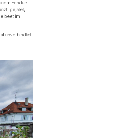
t einem Fondue
zt, gejätet,
gelbeet im
al unverbindlich