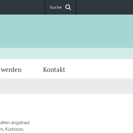
Suche
d werden
Kontakt
n im Langen Loh
uitten angebaut
n, Kürbisse,